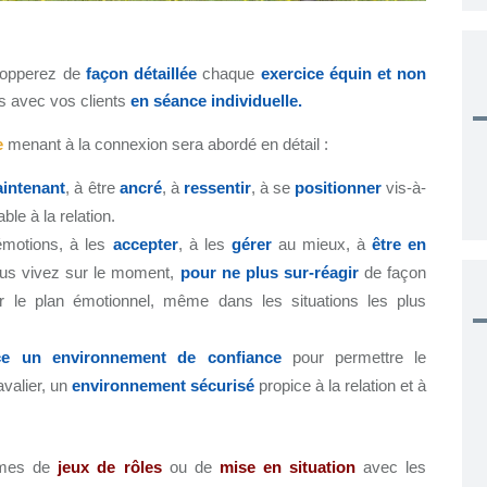
elopperez de
façon détaillée
chaque
exercice équin et non
ns avec vos clients
en séance individuelle.
e
menant à la connexion sera abordé en détail :
aintenant
, à être
ancré
, à
ressentir
, à se
positionner
vis-à-
le à la relation.
motions, à les
accepter
, à les
gérer
au mieux, à
être en
us vivez sur le moment,
pour ne plus sur-réagir
de façon
 le plan émotionnel, même dans les situations les plus
ce un environnement de confiance
pour permettre le
valier, un
environnement
sécurisé
propice à la relation et à
rmes de
jeux de rôles
ou de
mise en situation
avec les