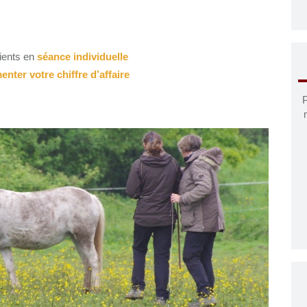
ients en
séance individuelle
nter votre chiffre d’affaire
P