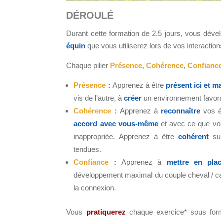
DÉROULÉ
Durant cette formation de 2.5 jours, vous dév
équin
que vous utiliserez lors de vos interactio
Chaque pilier
Présence
,
Cohérence
,
Confianc
Présence
:
Apprenez à être
présent ici et m
vis de l’autre, à
créer
un environnement favorab
Cohérence
:
Apprenez à
reconnaître
vos é
accord avec vous-même
et avec ce que vo
inappropriée. Apprenez à être
cohérent
sur
tendues.
Confiance
:
Apprenez à
mettre en pla
développement maximal du couple cheval / ca
la connexion.
Vous
pratiquerez
chaque exercice* sous fo