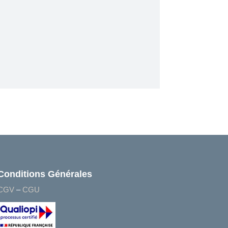
Conditions Générales
CGV
–
CGU